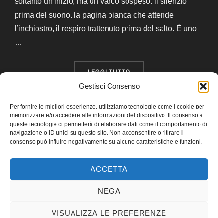
soltanto un inizio, ma un varco sospeso: il silenzio
prima del suono, la pagina bianca che attende
l’inchiostro, il respiro trattenuto prima del salto. È uno
…
“LUNA NUOVA IN VERGINE”
LEGGI TUTTO
Gestisci Consenso
Per fornire le migliori esperienze, utilizziamo tecnologie come i cookie per
memorizzare e/o accedere alle informazioni del dispositivo. Il consenso a
queste tecnologie ci permetterà di elaborare dati come il comportamento di
navigazione o ID unici su questo sito. Non acconsentire o ritirare il
Instagram
Telegram
Email
consenso può influire negativamente su alcune caratteristiche e funzioni.
ACCETTA
NEGA
Privacy Policy
VISUALIZZA LE PREFERENZE
Copyright © 2026 miOrakle