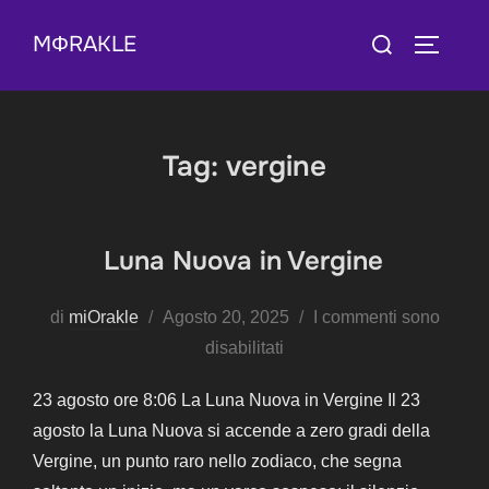
Salta
Cerca
MΦRAKLE
al
APRI/C
per:
contenuto
Tag:
vergine
Luna Nuova in Vergine
Pubblicato
di
miOrakle
Agosto 20, 2025
I commenti sono
il
disabilitati
23 agosto ore 8:06 La Luna Nuova in Vergine Il 23
agosto la Luna Nuova si accende a zero gradi della
Vergine, un punto raro nello zodiaco, che segna